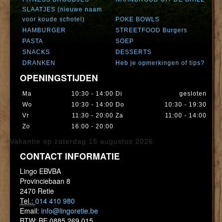
SLAATJES (nieuwe naam
voor koude schotel)
POKE BOWLS
HAMBURGER
STREETFOOD Burgers
PASTA
SOEP
SNACKS
DESSERTS
DRANKEN
Heb je opmerkingen of tips?
OPENINGSTIJDEN
Ma
10:30 - 14:00
Di
gesloten
Wo
10:30 - 14:00
Do
10:30 - 19:30
Vr
11:30 - 20:00
Za
11:00 - 14:00
Zo
16:00 - 20:00
Vakantie op zaterdag 15 augustus 2026
CONTACT INFORMATIE
Lingo EBVBA
Provinciebaan 8
2470 Retie
Tel.:
014 410 980
Email:
info@lingoretie.be
BTW:
BE 0885.269.015