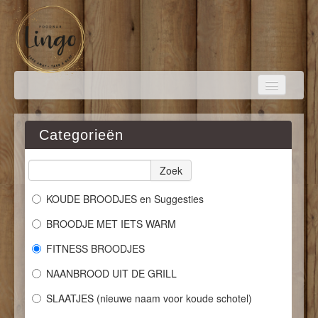
Categorieën
HOME
Zoek
BESTELLEN
KOUDE BROODJES en Suggesties
BROODJE MET IETS WARM
FOTO'S
FITNESS BROODJES
NAANBROOD UIT DE GRILL
LOGIN
SLAATJES (nieuwe naam voor koude schotel)