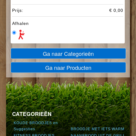
Prijs:
€ 0,00
Afhalen
Ga naar Categorieën
Ga naar Producten
CATEGORIEËN
KOUDE BROODJES en
Suggesties
BROODJE MET IETS WARM
FITNESS BROODJES
NAANBROOD UIT DE GRILL