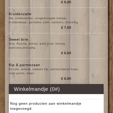
€ 6,60
Kruidenzalm
Sla, komkommer, zongedroogde tomaat,
kruidenkaas, gerookte zalm, tuinkers, dressing
€ 7,60
Sweet brie
Brie, Rucola, wortel, witte kool, honing,
walnoten,dressing
€ 6,60
Kip & parmezaan
Rucola, tomaat, plakjes kip, parmezaanse kaas,
rode pesto, mayo
€ 6,80
Winkelmandje (
0
#)
Nog geen producten aan winkelmandje
toegevoegd.