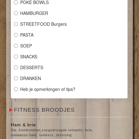
POKE BOWLS
CONTACT
HAMBURGER
STREETFOOD Burgers
PASTA
SOEP
SNACKS
DESSERTS
DRANKEN
Heb je opmerkingen of tips?
FITNESS BROODJES
Ham & brie
Sla, komkommer,zongedroogde tomaten, brie,
italiaanse ham, tuinkers, dressing