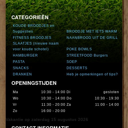
CATEGORIEËN
KOUDE BROODJES en
Suggesties
BROODJE MET IETS WARM
FITNESS BROODJES
NAANBROOD UIT DE GRILL
SLAATJES (nieuwe naam
voor koude schotel)
POKE BOWLS
HAMBURGER
STREETFOOD Burgers
PASTA
SOEP
SNACKS
DESSERTS
DRANKEN
Heb je opmerkingen of tips?
OPENINGSTIJDEN
Ma
10:30 - 14:00
Di
gesloten
Wo
10:30 - 14:00
Do
10:30 - 19:30
Vr
11:30 - 20:00
Za
11:00 - 14:00
Zo
16:00 - 20:00
Vakantie op zaterdag 15 augustus 2026
CONTACT INFORMATIE