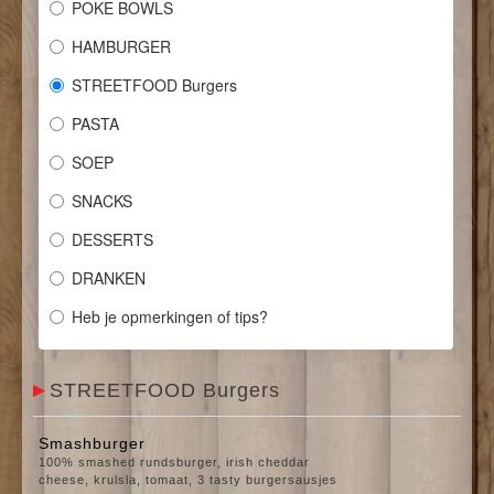
POKE BOWLS
CONTACT
HAMBURGER
STREETFOOD Burgers
PASTA
SOEP
SNACKS
DESSERTS
DRANKEN
Heb je opmerkingen of tips?
STREETFOOD Burgers
Smashburger
100% smashed rundsburger, irish cheddar
cheese, krulsla, tomaat, 3 tasty burgersausjes