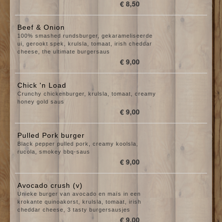
€ 8,50
Beef & Onion
100% smashed rundsburger, gekarameliseerde
ui, gerookt spek, krulsla, tomaat, irish cheddar
cheese, the ultimate burgersaus
€ 9,00
Chick 'n Load
Crunchy chickenburger, krulsla, tomaat, creamy
honey gold saus
€ 9,00
Pulled Pork burger
Black pepper pulled pork, creamy koolsla,
rucola, smokey bbq-saus
€ 9,00
Avocado crush (v)
Unieke burger van avocado en maïs in een
krokante quinoakorst, krulsla, tomaat, irish
cheddar cheese, 3 tasty burgersausjes
€ 9,00