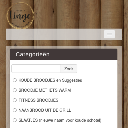
Categorieën
HOME
Zoek
BESTELLEN
KOUDE BROODJES en Suggesties
BROODJE MET IETS WARM
FOTO'S
FITNESS BROODJES
NAANBROOD UIT DE GRILL
LOGIN
SLAATJES (nieuwe naam voor koude schotel)