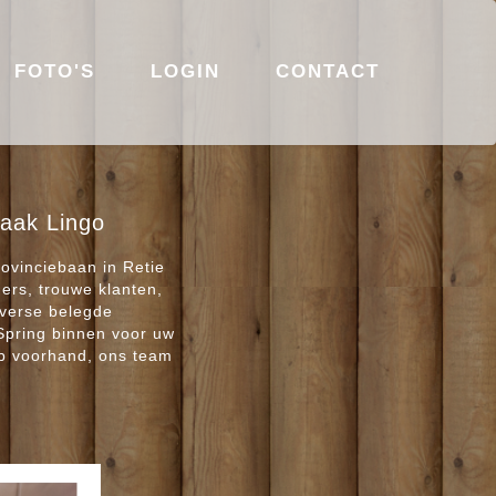
FOTO'S
LOGIN
CONTACT
zaak Lingo
ovinciebaan in Retie
gers, trouwe klanten,
 verse belegde
Spring binnen voor uw
op voorhand, ons team