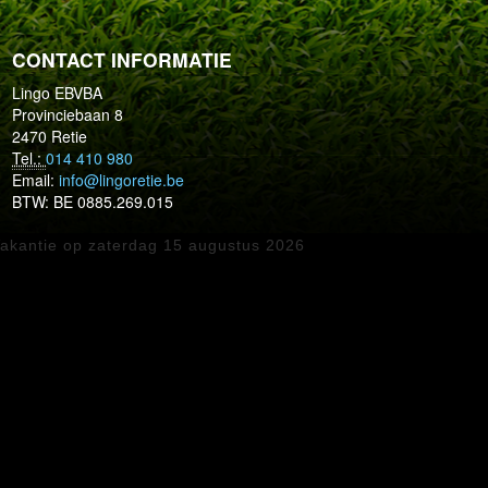
CONTACT INFORMATIE
Lingo EBVBA
Provinciebaan 8
2470 Retie
Tel.:
014 410 980
Email:
info@lingoretie.be
BTW:
BE 0885.269.015
akantie op zaterdag 15 augustus 2026