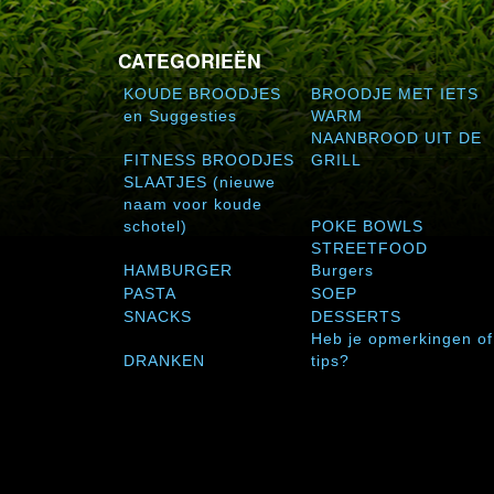
CATEGORIEËN
KOUDE BROODJES
BROODJE MET IETS
en Suggesties
WARM
NAANBROOD UIT DE
FITNESS BROODJES
GRILL
SLAATJES (nieuwe
naam voor koude
schotel)
POKE BOWLS
STREETFOOD
HAMBURGER
Burgers
PASTA
SOEP
SNACKS
DESSERTS
Heb je opmerkingen of
DRANKEN
tips?